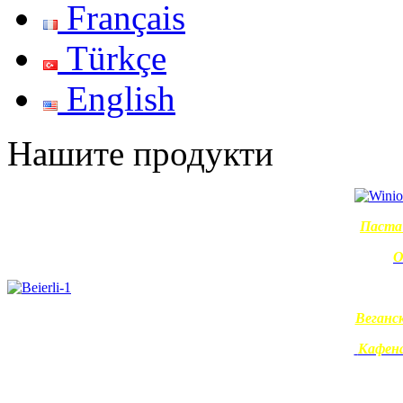
Français
Türkçe
English
Нашите продукти
Паста 
О
Веганс
Кафена