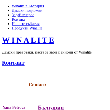
Winalite в България
Дамски подложки
Задай въпрос
Контакт
Нашите събития
Продукти Winalite
W I N A L I T E
Дамски превръзки, паста за зъби с аниони от Winalite
Контакт
Contact:
България
Yana Petrova