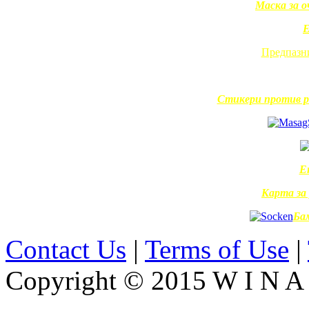
Маска за 
Е
Предпазни
Стикери против р
Е
Карта за
Ба
Contact Us
|
Terms of Use
|
Copyright © 2015 W I N A L