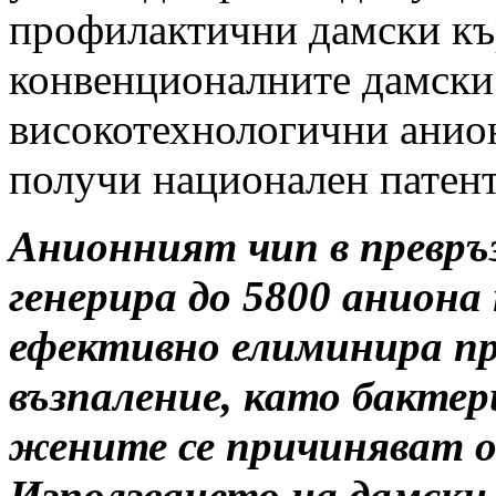
профилактични дамски кър
конвенционалните дамски
високотехнологични анион
получи национален патент 
Анионният чип в превр
генерира до 5800 анион
ефективно елиминира пр
възпаление, като бактер
жените се причиняват о
Използването на дамски