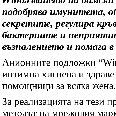
подобрява имунитета, о
секретите, регулира кр
бактериите и неприятн
възпалението и помага в
Анионните подложки “WinI
интимна хигиена и здраве
помощници за всяка жена.
За реализацията на тези п
методът на мрежовия марк