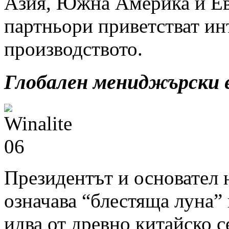
Азия, Южна Америка и Е
партньори приветстват ин
производството.
Глобален мениджърски 
Президентът и основател н
означава “блестяща луна” 
идва от древно китайско 