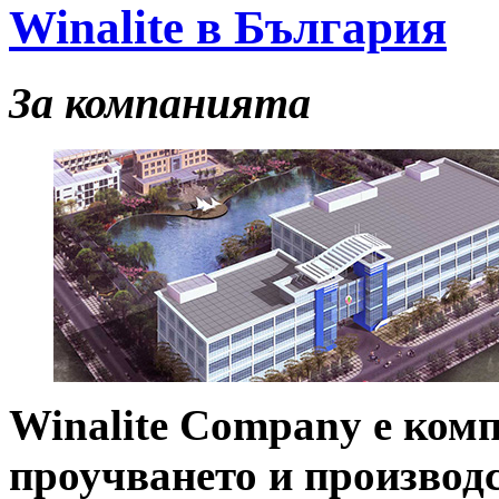
Winalite в България
За компанията
Winalite Сomраnу е ком
проучването и производс