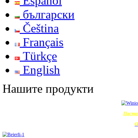
Español
български
Čeština
Français
Türkçe
English
Нашите продукти
Паста 
О