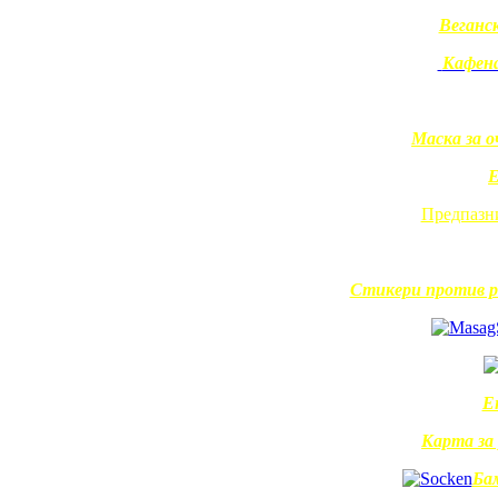
Веганс
Кафена
Маска за 
Е
Предпазни
Стикери против р
Е
Карта за
Ба