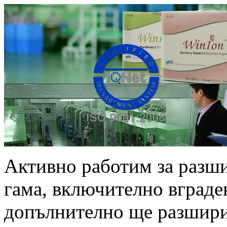
Активно работим за разши
гама, включително вграден
допълнително ще разшири