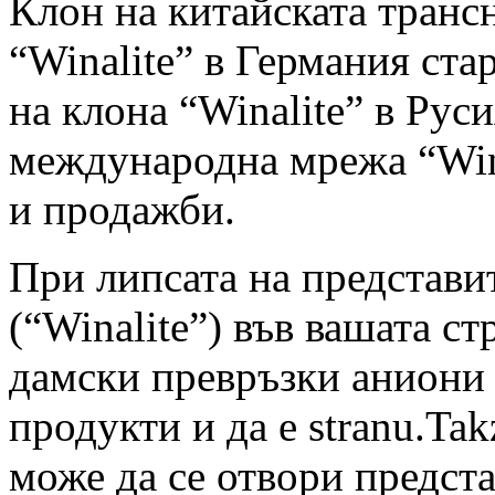
Клон на китайската тран
“Winalite” в Германия ста
на клона “Winalite” в Рус
международна мрежа “Winal
и продажби.
При липсата на представи
(“Winalite”) във вашата с
дамски превръзки аниони 
продукти и да е stranu.Ta
може да се отвори предст