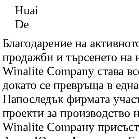
Благодарение на активнот
продажби и търсенето на 
Winalite Сomраnу става в
докато се превръща в едн
Напоследък фирмата учас
проекти за производство 
Winalite Сomрану присъст