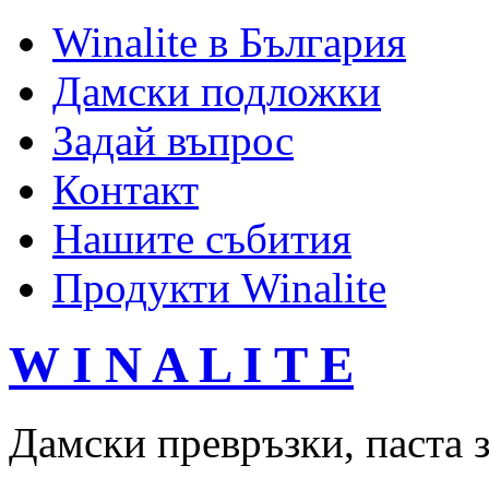
Winalite в България
Дамски подложки
Задай въпрос
Контакт
Нашите събития
Продукти Winalite
W I N A L I T E
Дамски превръзки, паста з