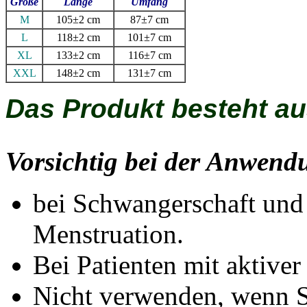
Große
Länge
Umfang
M
105±2 cm
87±7 cm
L
118±2 cm
101±7 cm
XL
133±2 cm
116±7 cm
XXL
148±2 cm
131±7 cm
Das Produkt besteht au
Vorsichtig bei der Anwend
bei Schwangerschaft und
Menstruation.
Bei Patienten mit aktive
Nicht verwenden, wenn 