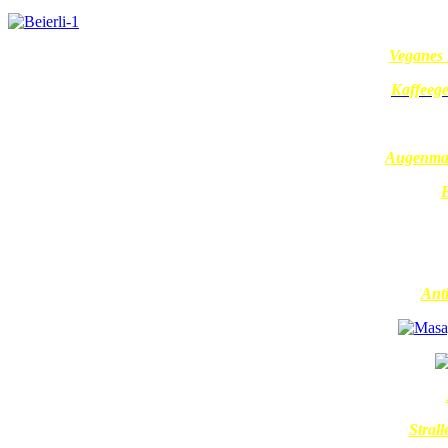
Veganes 
Kaffeege
Augenmas
E
Anti
Stral