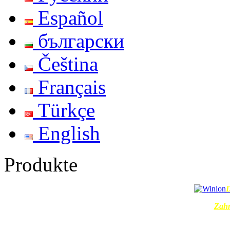
Español
български
Čeština
Français
Türkçe
English
Produkte
Zahn