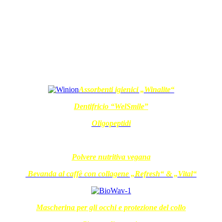
Assorbenti igienici „Winalite“
Dentifricio “WelSmile”
Oligopeptidi
Polvere nutritiva vegana
Bevanda al caffè con collagene „Refresh“ & „Vital“
Mascherina per gli occhi e protezione del collo