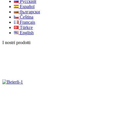
Русский
Español
български
Čeština
Français
Türkçe
English
I nostri prodotti