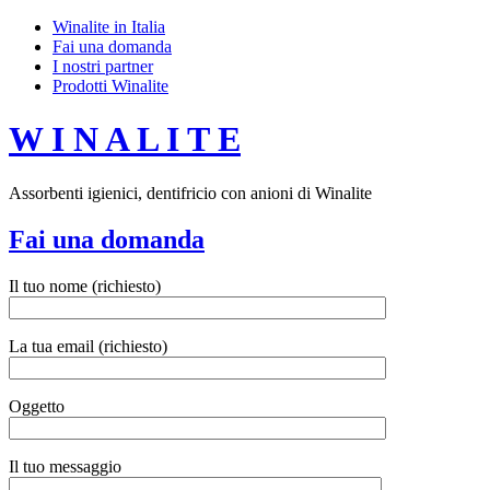
Winalite in Italia
Fai una domanda
I nostri partner
Prodotti Winalite
W I N A L I T E
Assorbenti igienici, dentifricio con anioni di Winalite
Fai una domanda
Il tuo nome (richiesto)
La tua email (richiesto)
Oggetto
Il tuo messaggio