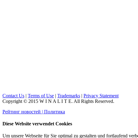
Contact Us
|
Terms of Use
|
Trademarks
|
Privacy Statement
Copyright © 2015 W I N A L I T E. All Rights Reserved.
Рейтинг новостей | Политика
Diese Website verwendet Cookies
Um unsere Webseite für Sie optimal zu gestalten und fortlaufend v