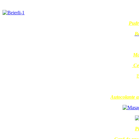
Pudr
Bă
Ma
Cen
B
Autocolante an
Pi