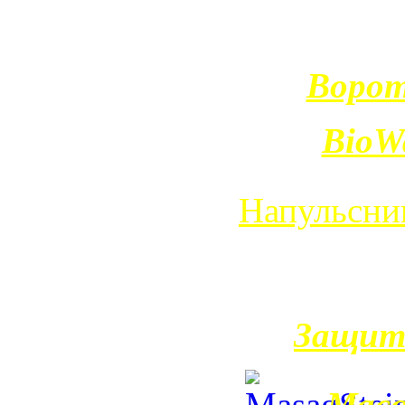
Ворот
BioW
Напульсни
Защит
Масс