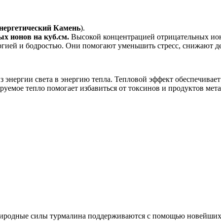
нергетический Камень
).
ых ионов на куб.см.
Высокой концентрацией отрицательных ионо
ергией и бодростью. Они помогают уменьшить стресс, снижают д
з энергии света в энергию тепла. Тепловой эффект обеспечивае
руемое тепло помогает избавиться от токсинов и продуктов мет
риродные силы турмалина поддерживаются с помощью новейших 