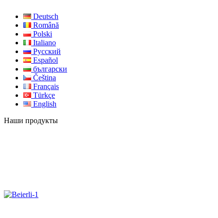
Deutsch
Română
Polski
Italiano
Русский
Español
български
Čeština
Français
Türkçe
English
Наши продукты