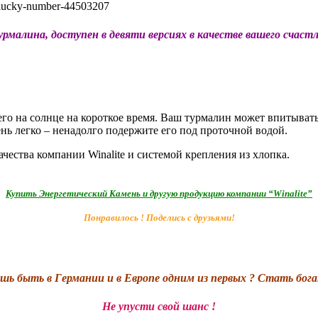
l-lucky-number-44503207
рмалина, доступен в девяти версиях в качестве вашего счастли
его на солнце на короткое время. Ваш турмалин может впитывать
нь легко – ненадолго подержите его под проточной водой.
ачества компании Winalite и системой крепления из хлопка.
Купить Энергетический Камень и другую продукцию компании “Winalite”
Понравилось ! Поделись с друзьями!
шь быть в Германии и в Европе одним из первых ? Стать бо
Не упусти свой шанс !