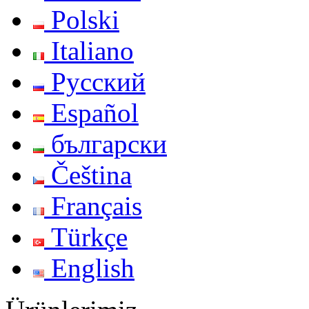
Polski
Italiano
Русский
Español
български
Čeština
Français
Türkçe
English