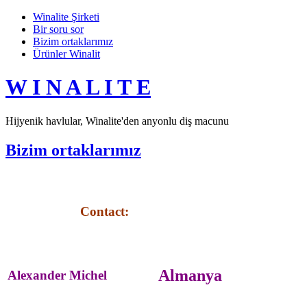
Winalite Şirketi
Bir soru sor
Bizim ortaklarımız
Ürünler Winalit
W I N A L I T E
Hijyenik havlular, Winalite'den anyonlu diş macunu
Bizim ortaklarımız
Contact:
Almanya
Alexander Michel