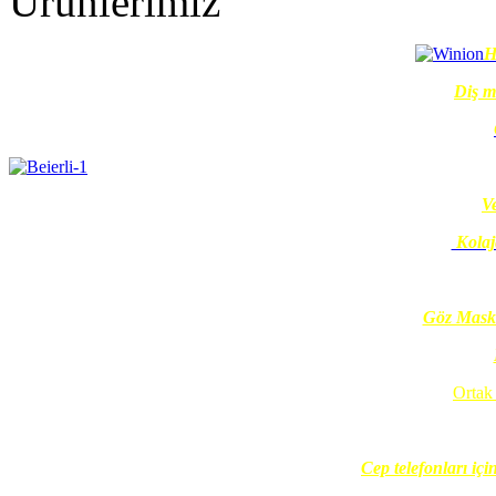
Ürünlerimiz
H
Diş 
V
Kolaje
Göz Mask
Ortak
Cep telefonları iç