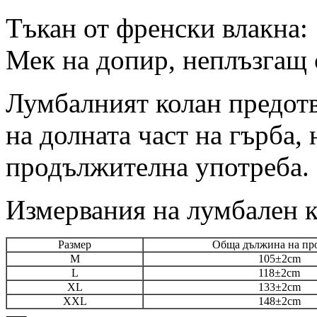
Тъкан от френски влакна:
Мек на допир, неплъзгащ 
Лумбалният колан предотв
на долната част на гърба, 
продължителна употреба.
Измервания на лумбален к
Размер
Обща дължина на пр
M
105±2cm
L
118±2cm
XL
133±2cm
XXL
148±2cm