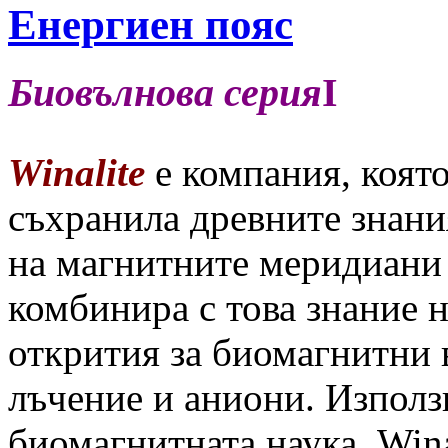
Енергиен пояс
Биовълнова серия
I
Winalite
е компания, коят
съхранила древните знани
на магнитните меридиани 
комбинира с това знание 
открития за биомагнитни 
лъчение и аниони. Използ
биомагнитната наука, Win