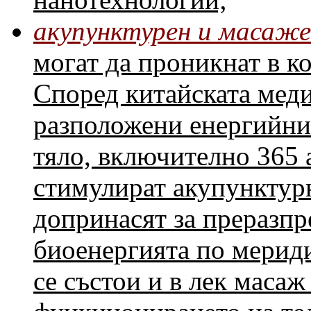
акупунктурен и масаж
могат да проникнат в к
Според китайската меди
разположени енергийни
тяло, включително 365 
стимулират акупунктур
допринасят за преразпр
биоенергията по мерид
се състои и в лек масаж