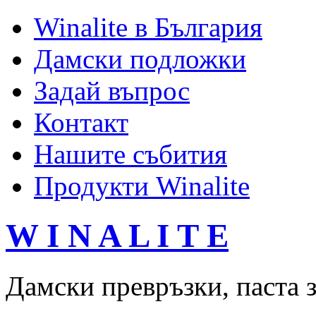
Winalite в България
Дамски подложки
Задай въпрос
Контакт
Нашите събития
Продукти Winalite
W I N A L I T E
Дамски превръзки, паста з