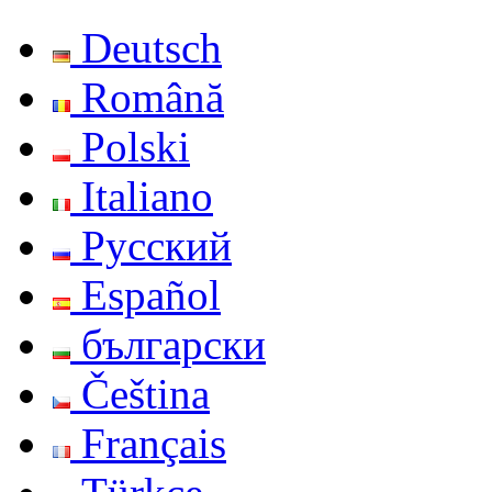
Deutsch
Română
Polski
Italiano
Русский
Español
български
Čeština
Français