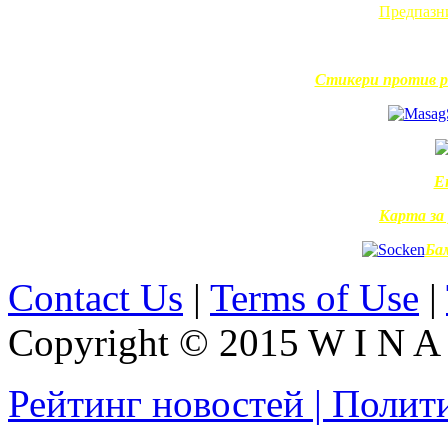
Предпазни
Стикери против р
Е
Карта за
Ба
Contact Us
|
Terms of Use
|
Copyright © 2015 W I N A L
Рейтинг новостей | Полит