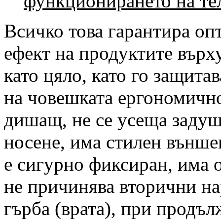
функционирането на тел
Всичко това гарантира о
ефект на продуктите върх
като цяло, като го защита
на човешката ергономично
дишащ, не се усеща задуш
носене, има стилен външе
е сигурно фиксиран, има 
не причинява вторични на
гърба (врата), при продъ