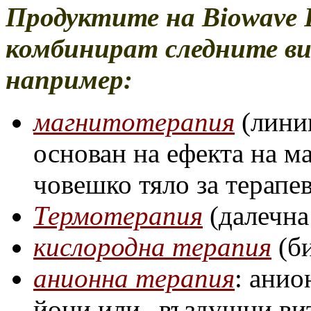
Продуктите на Biowave Re
комбинират следните ви
например:
магнитотерапия
(линии
основан на ефекта на м
човешко тяло за терапе
Термотерапия
(далечна
кислородна терапия
(би
анионна терапия
: анио
йони или „въздушни ви