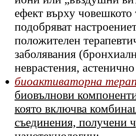
ефект върху човешкото 
подобряват настроениет
положителен терапевти
заболявания (бронхиалн
неврастения, астенично 
биоактиваторна тера
биовълнови компоненти,
която включва комбина
съединения, получени 
нанотехнологии;