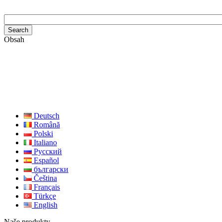
Obsah
Deutsch
Română
Polski
Italiano
Русский
Español
български
Čeština
Français
Türkçe
English
Naše produkty