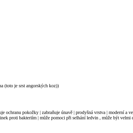
na
(toto je srst angorských koz)
)
šuje ochranu pokožky
|
zabraňuje únavě
|
prodyšná vrstva
|
moderní a v
inek proti bakteriím
|
může pomoci při selhání ledvin
,
může být velmi d