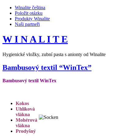
Winalite čeština
Položit otázku
Produkty Winalite
Naši partneři
W I N A L I T E
Hygienické vložky, zubní pasta s anionty od Winalite
Bambusový textil “WinTex”
Bambusový textil WinTex
Kokos
Uhlíková
vlákna
Mohérová
vlákna
Prodyšný