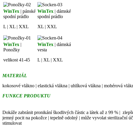
WinTex
| pánské
WinTex
| dámské
spodní prádlo
spodní prádlo
L | XL | XXL
XL | XXL
WinTex
|
WinTex
| dámská
Ponožky
vesta
velikost 41-45
L | XL | XXL
MATERIÁL
kokosové vlákno
|
elastická vlákna
|
uhlíková vlákna
|
mohérová vlák
FUNKCE PRODUKTU
Dokáže zabránit pronikání škodlivých částic a látek až z 99 %
| zlep
jemný pocit na pokožce
|
tepelně odolný
|
může vyvolat sterilizační úč
stimulovat