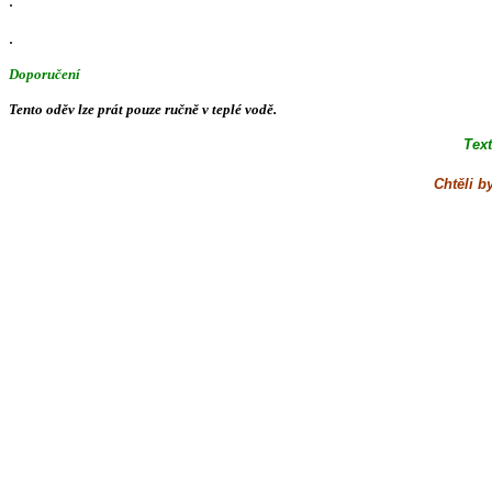
.
.
Doporučení
Tento oděv lze prát pouze ručně v teplé vodě.
Tex
Chtěli b