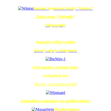
Dámské hygienické vložky “WinIon”
Zubní pasta “WelSmile”
Oligopeptidy
Veganský výživný prášek
Kávový nápoj s kolagenem
Oční maska a ochrana krku
Energetický pás
Obvazy na ochranu kloubů
Antiradiační samolepky na mobilní telefony
Masážní kámen