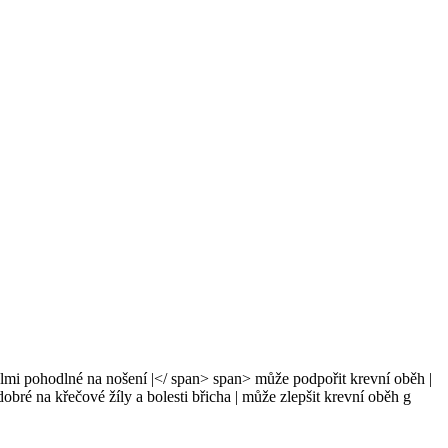
elmi pohodlné na nošení
|</ span> span>
může podpořit krevní oběh
|
obré na křečové žíly a bolesti břicha
|
může zlepšit krevní oběh g