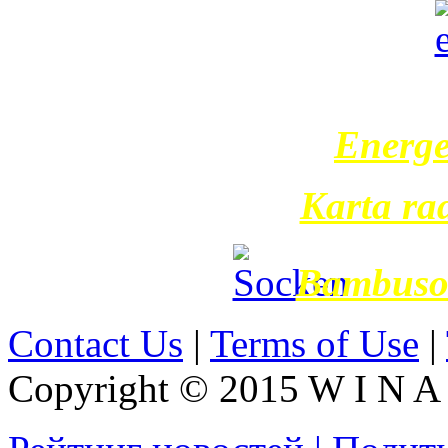
Еnerge
Karta ra
Bambusov
Contact Us
|
Terms of Use
|
Copyright © 2015 W I N A L