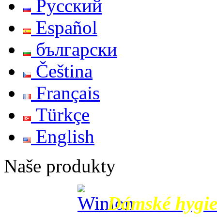
Русский
Español
български
Čeština
Français
Türkçe
English
Naše produkty
Dámské hygie