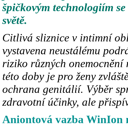
špičkovým technologiím se
světě.
Citlivá sliznice v intimní o
vystavena neustálému podrá
riziko různých onemocnění
této doby je pro ženy zvlášt
ochrana genitálií. Výběr sp
zdravotní účinky, ale přisp
Aniontová vazba WinIon 