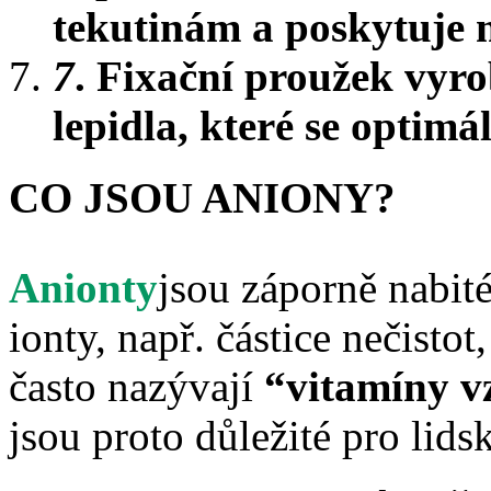
tekutinám a poskytuje 
7
. Fixační proužek vyr
lepidla, které se optimá
CO JSOU ANIONY?
Anionty
jsou záporně nabité
ionty, např. částice nečistot
často nazývají
“vitamíny 
jsou proto důležité pro lids