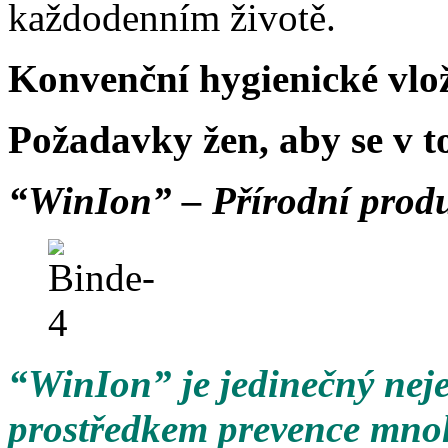
každodenním životě.
Konvenční hygienické vlož
Požadavky žen, aby se v t
“WinIon” –
Přírodní produ
“WinIon” je jedinečný nejen
prostředkem prevence mno