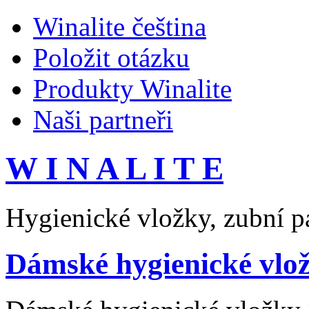
Winalite čeština
Položit otázku
Produkty Winalite
Naši partneři
W I N A L I T E
Hygienické vložky, zubní pa
Dámské hygienické vlož