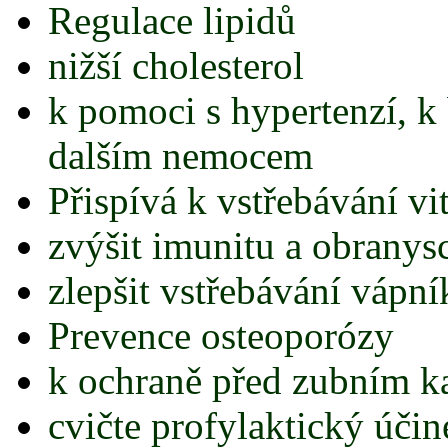
Regulace lipidů
nižší cholesterol
k pomoci s hypertenzí, k b
dalším nemocem
Přispívá k vstřebávání vi
zvýšit imunitu a obranys
zlepšit vstřebávání vápní
Prevence osteoporózy
k ochraně před zubním 
cvičte profylaktický účin