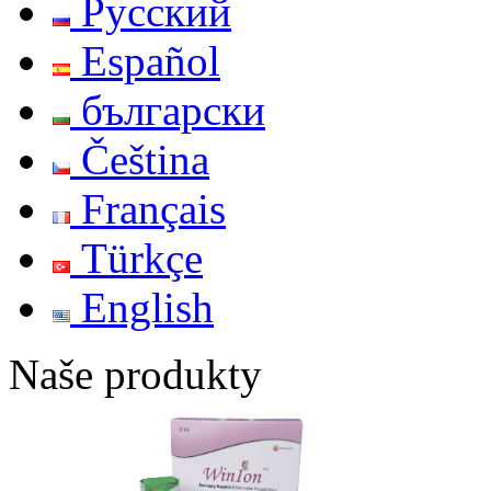
Русский
Español
български
Čeština
Français
Türkçe
English
Naše produkty