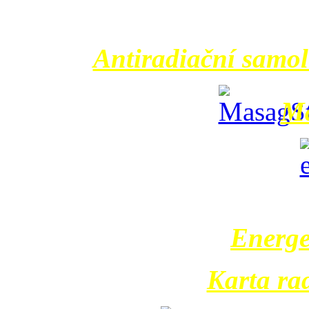
Antiradiační samol
Ma
Еnerge
Karta ra