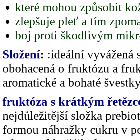
které mohou způsobit ko
zlepšuje pleť a tím zpomal
boj proti škodlivým mik
Složení:
:
ideální vyvážená 
obohacená o fruktózu a frukt
aromatické a bohaté švestky
fruktóza s krátkým řetěz
nejdůležitější složka prebio
formou náhražky cukru v po