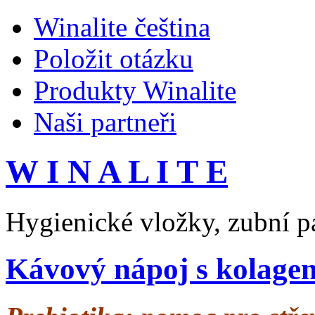
Winalite čeština
Položit otázku
Produkty Winalite
Naši partneři
W I N A L I T E
Hygienické vložky, zubní pa
Kávový nápoj s kolage