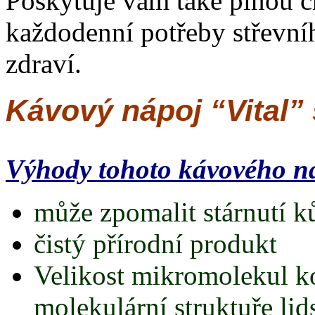
Poskytuje vám také plnou c
každodenní potřeby střevní
zdraví.
Kávový nápoj “Vital”
Výhody tohoto kávového n
může zpomalit stárnutí ků
čistý přírodní produkt
Velikost mikromolekul ko
molekulární struktuře lids