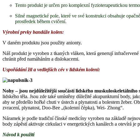
Tento produkt je určen pro komplexní fyzioterapeutickou termot
Silné magnetické pole, které ve své konstrukci obsahuje opačn
prostředek během cvičení.
Výrobní prvky bandáže kolen
:
V daném produktu jsou použity anionty.
Náš produkt je vyroben z tkaných vláken, která generují infračervené 
chránit před namáháním a dislokacemi.
Uspořádání žil a vedlejších cév v lidském koleni:
Nohy – jsou nejdůležitější součástí lidského muskuloskeletálního 
lidského těla. Jsou zde také umístěny důležité akupunkturní body, jak
aby se předešlo hořké chuti v ústech a plynatosti a bolestem žeber. Obv
zvracení, plynatost, Doo-Bee „(kolenní čépka), Wei- Zhong“.
Náramek je podle tradiční čínské medicíny vyroben na základě nejnov
body zápěstí aktivuje cirkulaci v energetických kanálech a otevírá je
Návod k použití