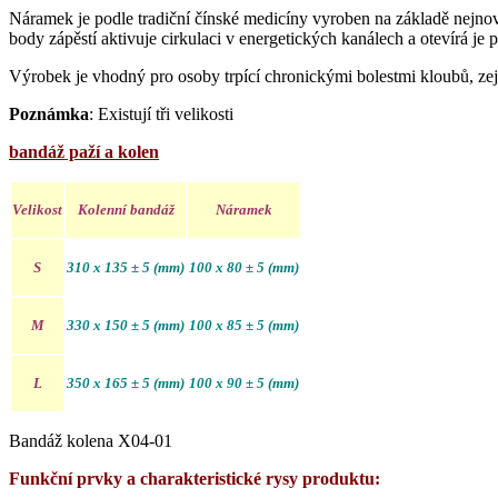
Náramek je podle tradiční čínské medicíny vyroben na základě nejnov
body zápěstí aktivuje cirkulaci v energetických kanálech a otevírá je
Výrobek je vhodný pro osoby trpící chronickými bolestmi kloubů, zejmé
Poznámka
: Existují tři velikosti
bandáž paží a kolen
Velikost
Kolenní bandáž
Náramek
S
310 x 135 ± 5 (mm)
100 x 80 ± 5 (mm)
M
330 x 150 ± 5 (mm)
100 x 85 ± 5 (mm)
L
350 x 165 ± 5 (mm)
100 x 90 ± 5 (mm)
Bandáž kolena X04-01
Funkční prvky a charakteristické rysy produktu: