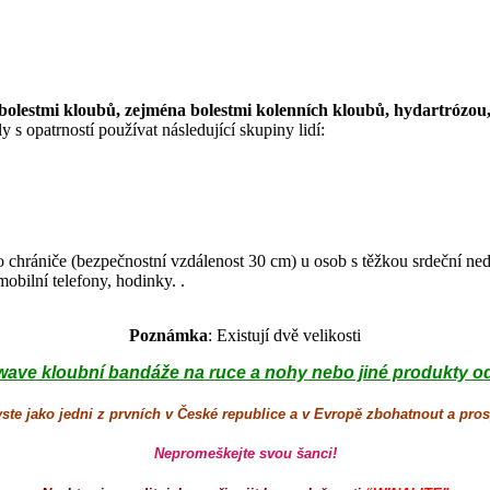
bolestmi kloubů, zejména bolestmi kolenních kloubů, hydartrózou, 
 s opatrností používat následující skupiny lidí:
ho chrániče (bezpečnostní vzdálenost 30 cm) u osob s těžkou srdeční n
bilní telefony, hodinky. .
Poznámka
: Existují dvě velikosti
wave kloubní bandáže na ruce a nohy nebo jiné produkty od
yste jako jedni z prvních v České republice a v Evropě zbohatnout a pro
Nepromeškejte svou šanci!