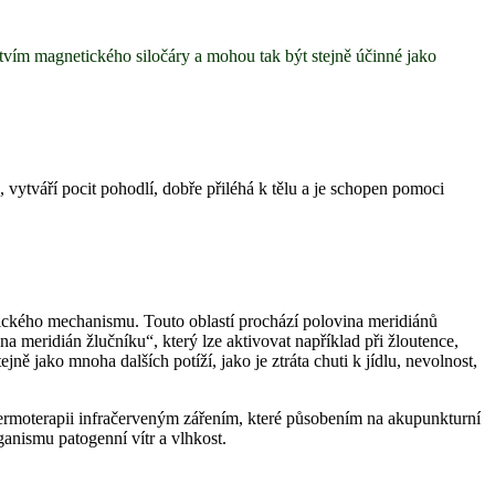
ctvím magnetického siločáry a mohou tak být stejně účinné jako
 vytváří pocit pohodlí, dobře přiléhá k tělu a je schopen pomoci
ckého mechanismu. Touto oblastí prochází polovina meridiánů
„na meridián žlučníku“, který lze aktivovat například při žloutence,
jně jako mnoha dalších potíží, jako je ztráta chuti k jídlu, nevolnost,
 termoterapii infračerveným zářením, které působením na akupunkturní
ganismu patogenní vítr a vlhkost.