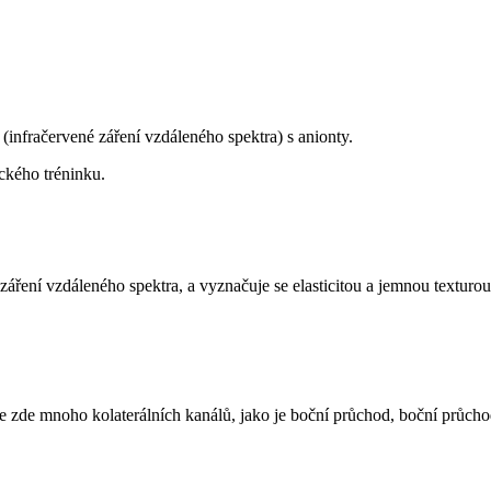
(infračervené záření vzdáleného spektra) s anionty.
ckého tréninku.
áření vzdáleného spektra, a vyznačuje se elasticitou a jemnou texturou, 
a. Je zde mnoho kolaterálních kanálů, jako je boční průchod, boční průc