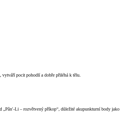
vytváří pocit pohodlí a dobře přiléhá k tělu.
hod „Pân′-Li – rozvětvený příkop“, důležité akupunkturní body jako