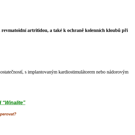
revmatoidní artritidou, a také k ochraně kolenních kloubů při
edostatečností, s implantovaným kardiostimulátorem nebo nádorovým
 “Winalite”
sperovat?