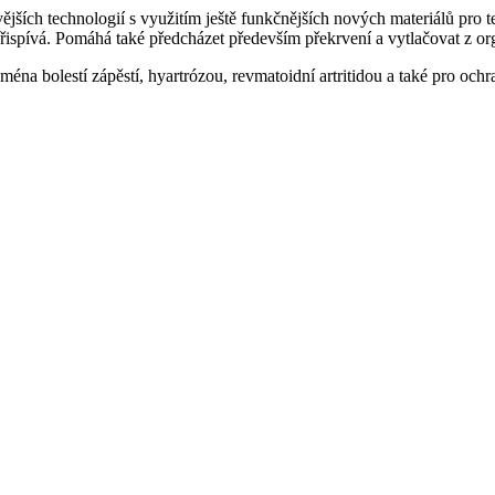
ějších technologií s využitím ještě funkčnějších nových materiálů pro
 přispívá. Pomáhá také předcházet především překrvení a vytlačovat z or
na bolestí zápěstí, hyartrózou, revmatoidní artritidou a také pro ochra