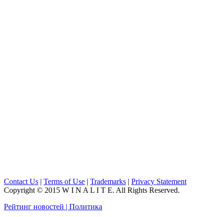
Contact Us
|
Terms of Use
|
Trademarks
|
Privacy Statement
Copyright © 2015 W I N A L I T E. All Rights Reserved.
Рейтинг новостей | Политика