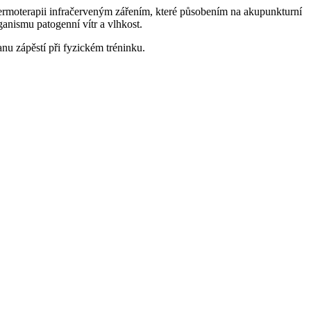
 termoterapii infračerveným zářením, které působením na akupunkturní
ganismu patogenní vítr a vlhkost.
nu zápěstí při fyzickém tréninku.