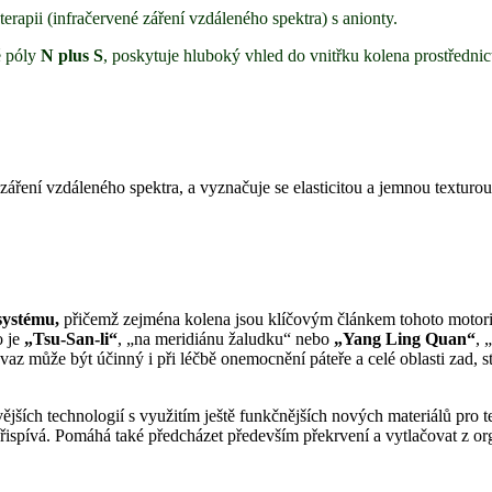
erapii (infračervené záření vzdáleného spektra) s anionty.
é póly
N plus S
, poskytuje hluboký vhled do vnitřku kolena prostředni
záření vzdáleného spektra, a vyznačuje se elasticitou a jemnou texturou,
systému,
přičemž zejména kolena jsou klíčovým článkem tohoto motori
o je
„Tsu-San-li“
, „na meridiánu žaludku“ nebo
„Yang Ling Quan“
, 
az může být účinný i při léčbě onemocnění páteře a celé oblasti zad, ste
ějších technologií s využitím ještě funkčnějších nových materiálů pro
 přispívá. Pomáhá také předcházet především překrvení a vytlačovat z or