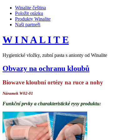
Winalite čeština
Položit otázku
Produkty Winalite
Naši partneři
W I N A L I T E
Hygienické vložky, zubní pasta s anionty od Winalite
Obvazy na ochranu kloubů
Biowave kloubní ortézy na ruce a nohy
Náramek W02-01
Funkční prvky a charakteristické rysy produktu: