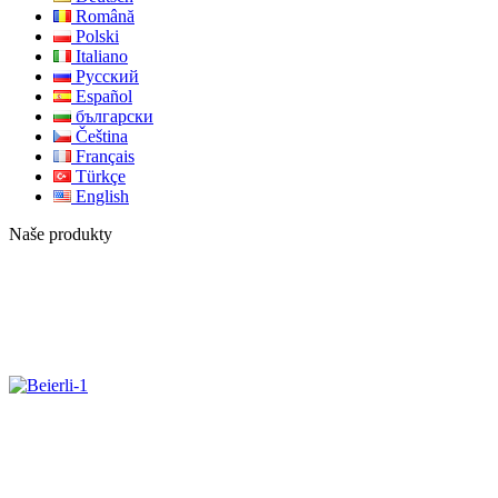
Română
Polski
Italiano
Русский
Español
български
Čeština
Français
Türkçe
English
Naše produkty