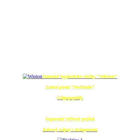
Dámské hygienické vložky “WinIon”
Zubní pasta “WelSmile”
Oligopeptidy
Veganský výživný prášek
Kávový nápoj s kolagenem