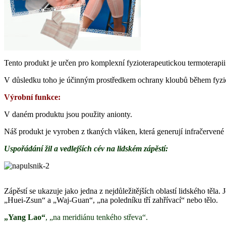
Tento produkt je určen pro komplexní fyzioterapeutickou termoterapii 
V důsledku toho je účinným prostředkem ochrany kloubů během fyzi
Výrobní funkce:
V daném produktu jsou použity anionty.
Náš produkt je vyroben z tkaných vláken, která generují infračervené z
Uspořádání žil a vedlejších cév na
lidském zápěstí
:
Zápěstí se ukazuje jako jedna z nejdůležitějších oblastí lidského těl
„Huei-Zsun“ a „Waj-Guan“, „na poledníku tří zahřívací“ nebo tělo.
„Yang Lao“
, „na meridiánu tenkého střeva“.