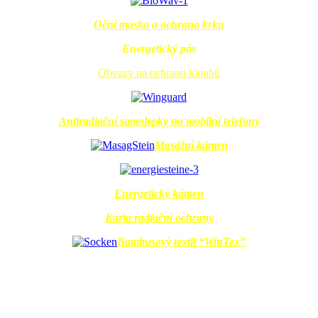
Oční maska a ochrana krku
Energetický pás
Obvazy na ochranu kloubů
Antiradiační samolepky na mobilní telefony
Masážní kámen
Еnergetický kámen
Karta radiační ochrany
Bambusový textil “WinTex”