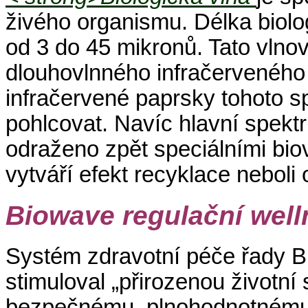
živého organismu. Délka biolo
od 3 do 45 mikronů. Tato vlno
dlouhovlnného infračerveného
infračervené paprsky tohoto spe
pohlcovat. Navíc hlavní spekt
odraženo zpět speciálními bio
vytváří efekt recyklace neboli
Biowave regulační wel
Systém zdravotní péče řady B
stimuloval „přirozenou životní s
bezpečnému, plnohodnotnému 