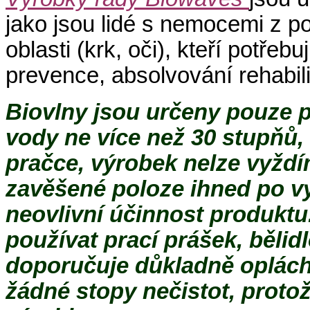
jako jsou lidé s nemocemi z p
oblasti (krk, oči), kteří potře
prevence, absolvování rehabili
Biovlny jsou určeny pouze pr
vody ne více než 30 stupňů,
pračce, výrobek nelze vyždím
zavěšené poloze ihned po vy
neovlivní účinnost produktu
používat prací prášek, bělid
doporučuje důkladně oplách
žádné stopy nečistot, proto