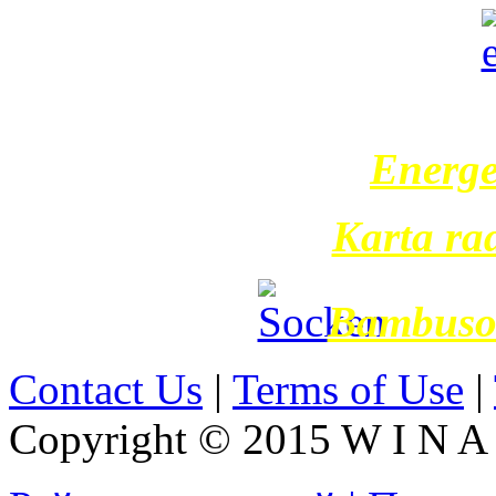
Еnerge
Karta ra
Bambusov
Contact Us
|
Terms of Use
|
Copyright © 2015 W I N A L