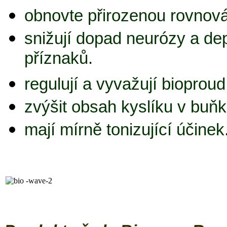
obnovte přirozenou rovnová
snižují dopad neurózy a de
příznaků.
regulují a vyvažují bioproud 
zvýšit obsah kyslíku v buň
mají mírně tonizující účinek