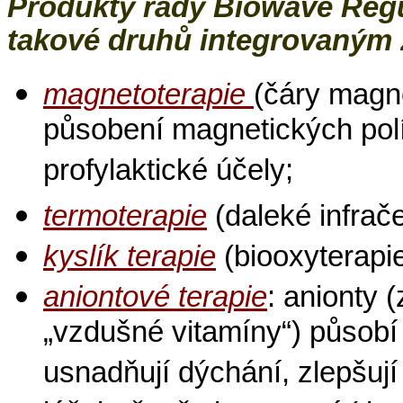
Produkty řady Biowave Regu
takové druhů integrovaným 
magnetoterapie
(čáry magn
působení magnetických polí 
profylaktické účely;
termoterapie
(daleké infrač
kyslík terapie
(biooxyterapie
aniontové terapie
: anionty 
„vzdušné vitamíny“) působí
usnadňují dýchání, zlepšují