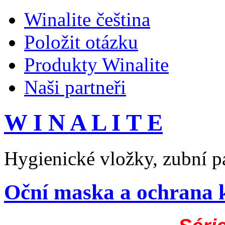
Winalite čeština
Položit otázku
Produkty Winalite
Naši partneři
W I N A L I T E
Hygienické vložky, zubní pa
Oční maska ​​a ochrana