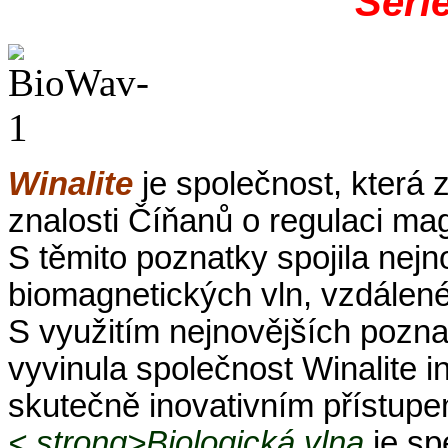
Séri
Winalite
je společnost, která 
znalosti Číňanů o regulaci mag
S těmito poznatky spojila nej
biomagnetických vln, vzdálené
S využitím nejnovějších pozn
vyvinula společnost Winalite i
skutečně inovativním přístupe
< strong>Biologická vlna
je sp