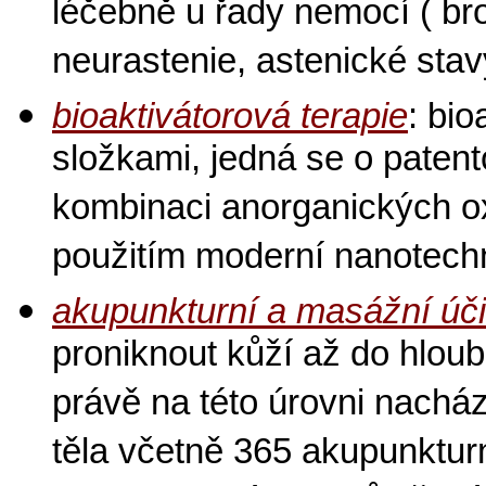
léčebně u řady nemocí ( br
neurastenie, astenické stavy
bioaktivátorová terapie
: bio
složkami, jedná se o paten
kombinaci anorganických o
použitím moderní nanotechn
akupunkturní a masážní úč
proniknout kůží až do hlou
právě na této úrovni nacház
těla včetně 365 akupunktur