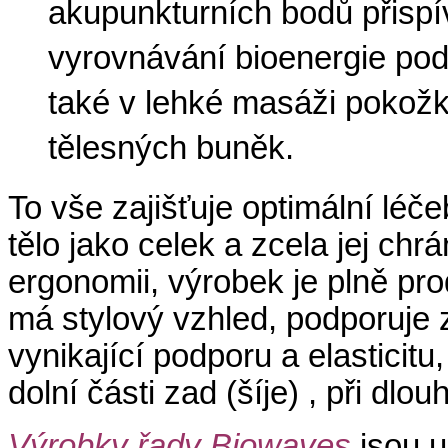
akupunkturních bodů přispíva
vyrovnávání bioenergie pod
také v lehké masáži pokožk
tělesných buněk.
To vše zajišťuje optimální léč
tělo jako celek a zcela jej ch
ergonomii, výrobek je plně pr
má stylový vzhled, podporuje 
vynikající podporu a elasticit
dolní části zad (šíje) , při d
Výrobky řady Biowaves
jsou 