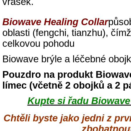
vrásek.
Biowave Healing Collar
působ
oblasti (fengchi, tianzhu), čím
celkovou pohodu
Biowave brýle a léčebné obojky
Pouzdro na produkt Biowave
límec (včetně 2 obojků a 2 p
Kupte si řadu Biowave 
Chtěli byste jako jedni z pr
zbohatnout