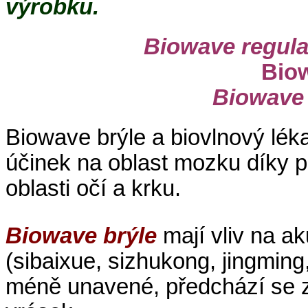
výrobku.
Biowave regula
Biow
Biowave 
Biowave brýle a biovlnový léka
účinek na oblast mozku díky 
oblasti očí a krku.
Biowave brýle
mají vliv na a
(sibaixue, sizhukong, jingming
méně unavené, předchází se z