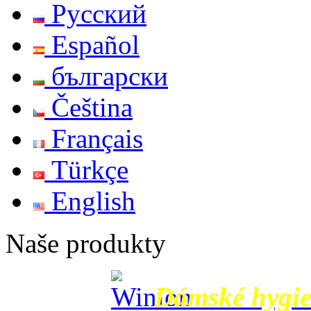
Русский
Español
български
Čeština
Français
Türkçe
English
Naše produkty
Dámské hygie