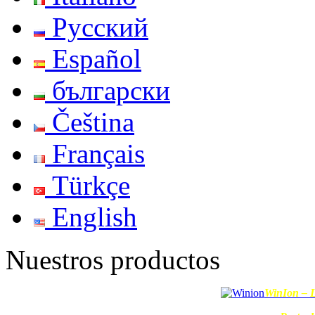
Русский
Español
български
Čeština
Français
Türkçe
English
Nuestros productos
WinIon – L