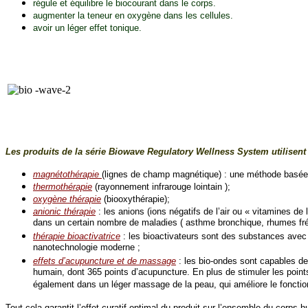
régule et équilibre le biocourant dans le corps.
augmenter la teneur en oxygène dans les cellules.
avoir un léger effet tonique.
Les produits de la série Biowave Regulatory Wellness System utilisen
magnétothérapie
(lignes de champ magnétique) : une méthode basée s
thermothérapie
(rayonnement infrarouge lointain );
oxygène thérapie
(biooxythérapie);
anionic thérapie
: les anions (ions négatifs de l’air ou « vitamines de l
dans un certain nombre de maladies ( asthme bronchique, rhumes fréq
thérapie bioactivatrice
: les bioactivateurs sont des substances avec
nanotechnologie moderne ;
effets d’acupuncture et de massage
: les bio-ondes sont capables de
humain, dont 365 points d’acupuncture. En plus de stimuler les points 
également dans un léger massage de la peau, qui améliore le fonctio
Tout cela garantit l’effet curatif optimal du produit sur l’ensemble du corp