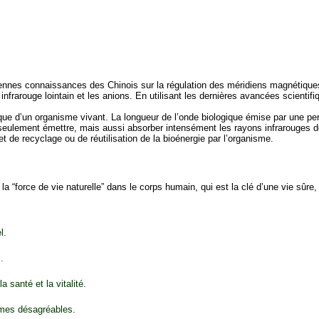
ciennes connaissances des Chinois sur la régulation des méridiens magnétiqu
frarouge lointain et les anions. En utilisant les dernières avancées scientif
que d’un organisme vivant. La longueur de l’onde biologique émise par une p
eulement émettre, mais aussi absorber intensément les rayons infrarouges de
et de recyclage ou de réutilisation de la bioénergie par l’organisme.
 “force de vie naturelle” dans le corps humain, qui est la clé d’une vie sûre,
l.
.
santé et la vitalité.
tômes désagréables.