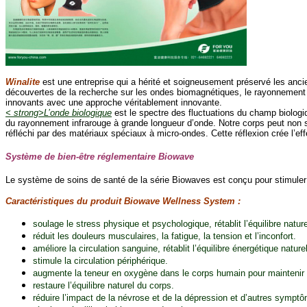
Winalite
est une entreprise qui a hérité et soigneusement préservé les an
découvertes de la recherche sur les ondes biomagnétiques, le rayonnement in
innovants avec une approche véritablement innovante.
< strong>L’onde biologique
est le spectre des fluctuations du champ biologi
du rayonnement infrarouge à grande longueur d’onde. Notre corps peut non s
réfléchi par des matériaux spéciaux à micro-ondes. Cette réflexion crée l’eff
Système de bien-être réglementaire Biowave
Le système de soins de santé de la série Biowaves est conçu pour stimuler la
Caractéristiques du produit Biowave Wellness System :
soulage le stress physique et psychologique, rétablit l’équilibre nature
réduit les douleurs musculaires, la fatigue, la tension et l’inconfort.
améliore la circulation sanguine, rétablit l’équilibre énergétique naturel
stimule la circulation périphérique.
augmente la teneur en oxygène dans le corps humain pour maintenir la 
restaure l’équilibre naturel du corps.
réduire l’impact de la névrose et de la dépression et d’autres symp