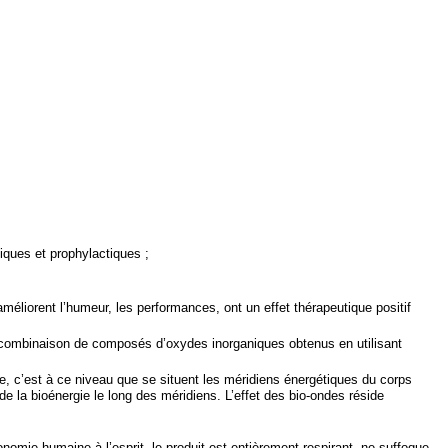
ques et prophylactiques ;
, améliorent l’humeur, les performances, ont un effet thérapeutique positif
 combinaison de composés d’oxydes inorganiques obtenus en utilisant
, c’est à ce niveau que se situent les méridiens énergétiques du corps
de la bioénergie le long des méridiens. L’effet des bio-ondes réside
nomie humaine à l’esprit, le produit est entièrement respirant, ne suffoque