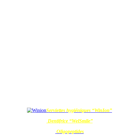
Serviettes hygiéniques “WinIon”
Dentifrice “WelSmile”
Oligopeptides