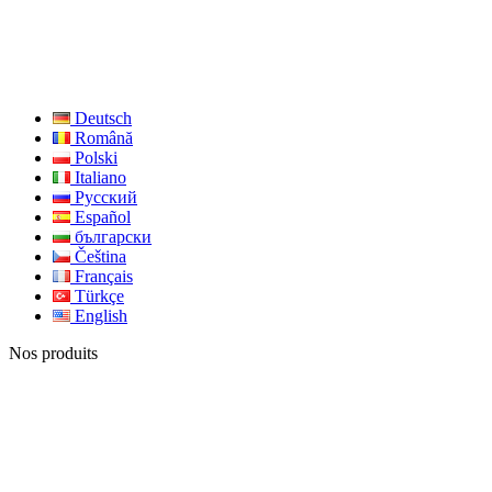
Deutsch
Română
Polski
Italiano
Русский
Español
български
Čeština
Français
Türkçe
English
Nos produits