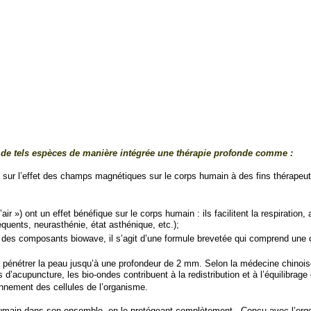
t de tels espèces de manière intégrée une thérapie profonde comme :
ur l’effet des champs magnétiques sur le corps humain à des fins thérapeuti
’air ») ont un effet bénéfique sur le corps humain : ils facilitent la respiration
uents, neurasthénie, état asthénique, etc.);
 des composants biowave, il s’agit d’une formule brevetée qui comprend une
 pénétrer la peau jusqu’à une profondeur de 2 mm. Selon la médecine chinoise
d’acupuncture, les bio-ondes contribuent à la redistribution et à l’équilibrage 
nnement des cellules de l’organisme.
s humain dans son ensemble, en le protégeant complètement . Conçu avec l’ergo