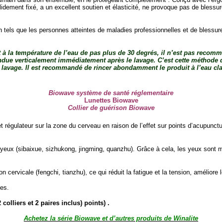
solidement fixé, a un excellent soutien et élasticité, ne provoque pas de bless
 tels que les personnes atteintes de maladies professionnelles et de blessur
à la température de l’eau de pas plus de 30 degrés, il n’est pas recomm
ue verticalement immédiatement après le lavage. C’est cette méthode qui 
u lavage. Il est recommandé de rincer abondamment le produit à l’eau clair
Biowave système de santé réglementaire
Lunettes Biowave
Collier de guérison Biowave
et régulateur sur la zone du cerveau en raison de l’effet sur points d’acupunct
yeux (sibaixue, sizhukong, jingming, quanzhu). Grâce à cela, les yeux sont moin
n cervicale (fengchi, tianzhu), ce qui réduit la fatigue et la tension, améliore 
les.
colliers et 2 paires inclus) points) .
Achetez la série Biowave et d’autres produits de Winalite