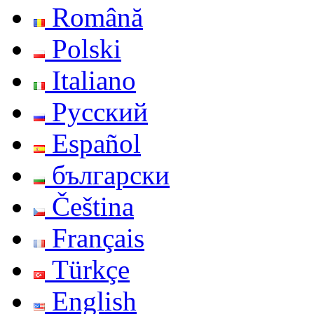
Română
Polski
Italiano
Русский
Español
български
Čeština
Français
Türkçe
English