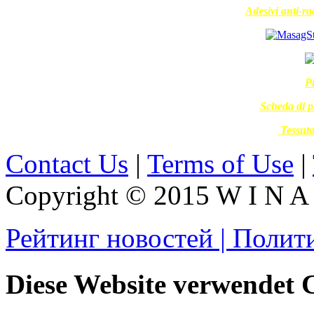
Adesivi anti-rad
Pi
Scheda di p
Tessut
Contact Us
|
Terms of Use
|
Copyright © 2015 W I N A L
Рейтинг новостей | Полит
Diese Website verwendet 