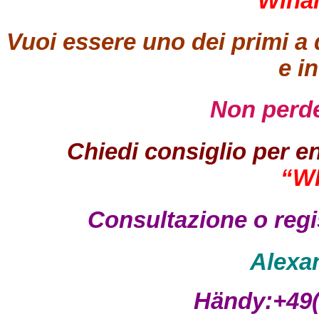
“Winal
Vuoi essere uno dei primi a d
e i
Non perde
Chiedi consiglio per en
“W
Consultazione o reg
Alexa
Händy:+49(