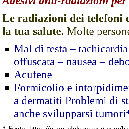
Adesivi anti-radiazioni per 
Le radiazioni dei telefoni
la tua salute.
Molte persone
Mal di testa – tachicardia
offuscata – nausea – deb
Acufene
Formicolio e intorpidime
a dermatiti Problemi di s
anche svilupparsi tumor
* Fonte: https://www.elektrosmog.com/h