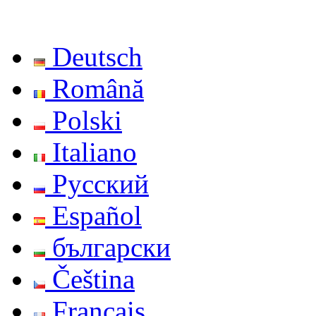
Deutsch
Română
Polski
Italiano
Русский
Español
български
Čeština
Français