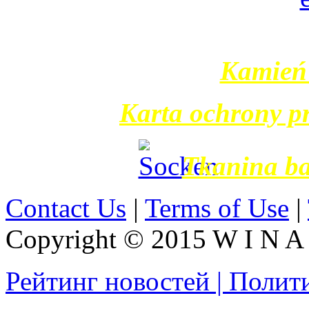
Kamień 
Karta ochrony p
Tkanina b
Contact Us
|
Terms of Use
|
Copyright © 2015 W I N A L
Рейтинг новостей | Полит