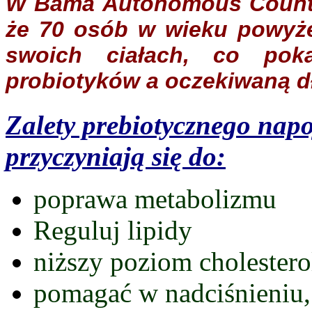
W Bama Autonomous County 
że 70 osób w wieku powyże
swoich ciałach, co poka
probiotyków a oczekiwaną dł
Zalety prebiotycznego na
przyczyniają się do:
poprawa metabolizmu
Reguluj lipidy
niższy poziom cholestero
pomagać w nadciśnieniu,