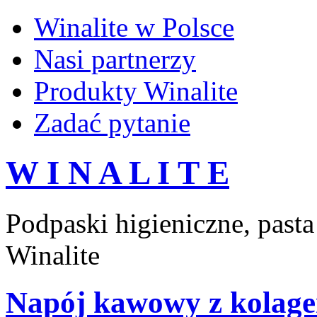
Winalite w Polsce
Nasi partnerzy
Produkty Winalite
Zadać pytanie
W I N A L I T E
Podpaski higieniczne, past
Winalite
Napój kawowy z kolag