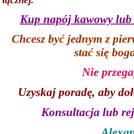
łącznej.
Kup napój kawowy lub 
Chcesz być jednym z pier
stać się bo
Nie przega
Uzyskaj poradę, aby do
Konsultacja lub r
Alexan