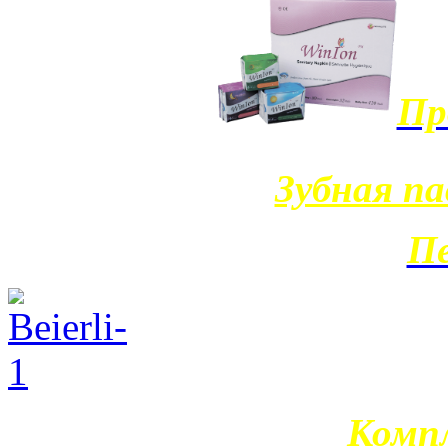
Пр
Зубная па
П
Компл