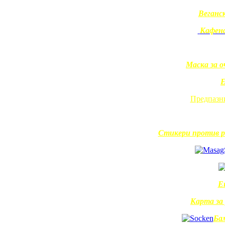
Веганс
Кафена
Маска за 
Е
Предпазни
Стикери против р
Е
Карта за
Ба