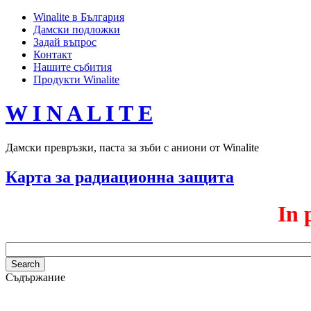
Winalite в България
Дамски подложки
Задай въпрос
Контакт
Нашите събития
Продукти Winalite
W I N A L I T E
Дамски превръзки, паста за зъби с аниони от Winalite
Карта за радиационна защита
In 
Съдържание