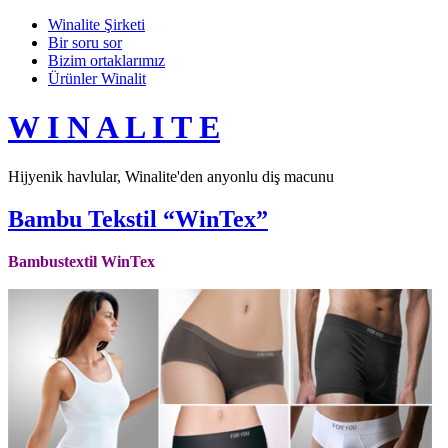
Winalite Şirketi
Bir soru sor
Bizim ortaklarımız
Ürünler Winalit
W I N A L I T E
Hijyenik havlular, Winalite'den anyonlu diş macunu
Bambu Tekstil “WinTex”
Bambustextil WinTex