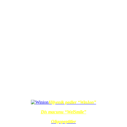
Hijyenik pedler “WinIon”
Diş macunu “WelSmile”
Oligopeptitler