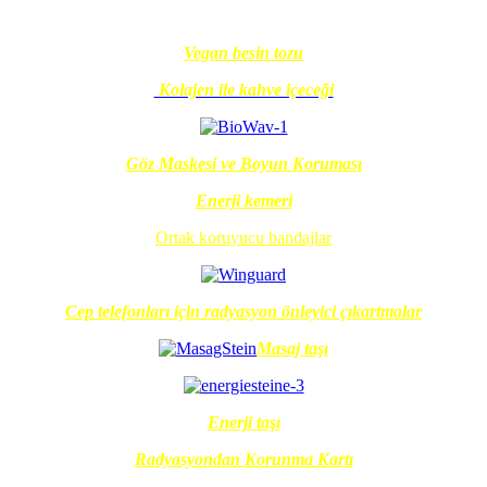
Vegan besin tozu
Kolajen ile kahve içeceği
Göz Maskesi ve Boyun Koruması
Enerji kemeri
Ortak koruyucu bandajlar
Cep telefonları için radyasyon önleyici çıkartmalar
Masaj taşı
Enerji taşı
Radyasyondan Korunma Kartı