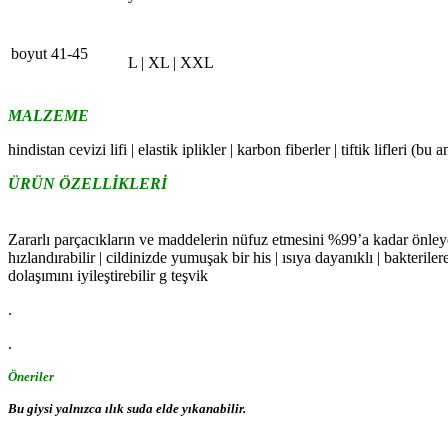
boyut 41-45
L | XL | XXL
MALZEME
hindistan cevizi lifi
|
elastik iplikler
|
karbon fiberler
| tiftik lifleri
(bu an
ÜRÜN ÖZELLİKLERİ
Zararlı parçacıkların ve maddelerin nüfuz etmesini %99’a kadar önleye
hızlandırabilir
|
cildinizde yumuşak bir his
|
ısıya dayanıklı
|
bakterilere
dolaşımını iyileştirebilir g teşvik
.
.
Öneriler
Bu giysi yalnızca ılık suda elde yıkanabilir.