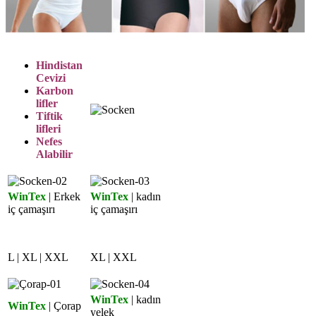
Hindistan
Cevizi
Karbon
lifler
Tiftik
lifleri
Nefes
Alabilir
WinTex
| Erkek
WinTex
| kadın
iç çamaşırı
iç çamaşırı
L | XL | XXL
XL | XXL
WinTex
| kadın
WinTex
| Çorap
yelek