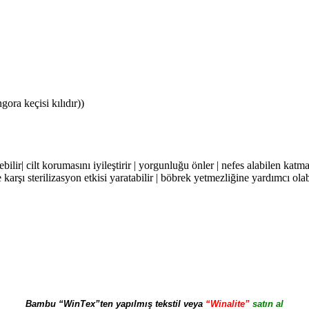
gora keçisi kılıdır)
)
bilir
|
cilt korumasını iyileştirir
|
yorgunluğu önler
|
nefes alabilen katm
 karşı sterilizasyon etkisi yaratabilir
|
böbrek yetmezliğine yardımcı olab
Bambu “WinTex”ten yapılmış tekstil veya
“Winalite”
satın al