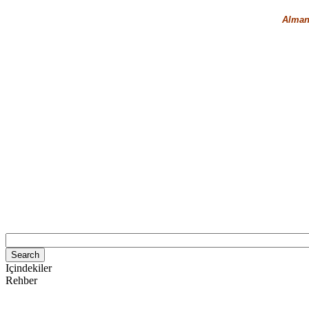
Almany
Içindekiler
Rehber