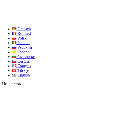
Deutsch
Română
Polski
Italiano
Русский
Español
български
Čeština
Français
Türkçe
English
Ürünlerimiz