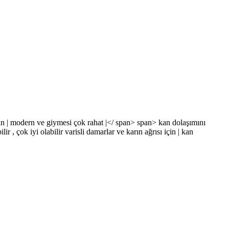
an
|
modern ve giymesi çok rahat
|</ span> span>
kan dolaşımını
ilir
,
çok iyi olabilir varisli damarlar ve karın ağrısı için
|
kan