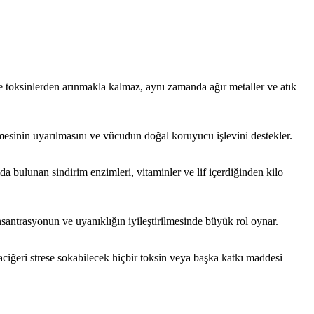
e toksinlerden arınmakla kalmaz, aynı zamanda ağır metaller ve atık
mesinin uyarılmasını ve vücudun doğal koruyucu işlevini destekler.
a bulunan sindirim enzimleri, vitaminler ve lif içerdiğinden kilo
nsantrasyonun ve uyanıklığın iyileştirilmesinde büyük rol oynar.
aciğeri strese sokabilecek hiçbir toksin veya başka katkı maddesi