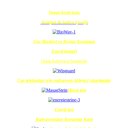
Vegan besin tozu
Kolajen ile kahve içeceği
Göz Maskesi ve Boyun Koruması
Enerji kemeri
Ortak koruyucu bandajlar
Cep telefonları için radyasyon önleyici çıkartmalar
Masaj taşı
Enerji taşı
Radyasyondan Korunma Kartı