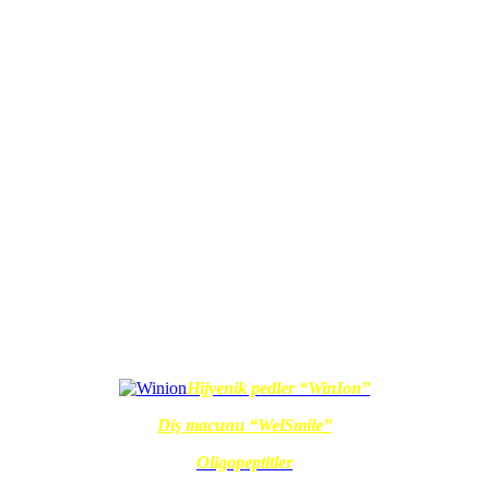
Hijyenik pedler “WinIon”
Diş macunu “WelSmile”
Oligopeptitler