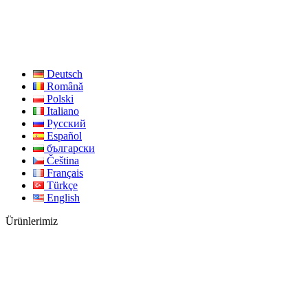
Deutsch
Română
Polski
Italiano
Русский
Español
български
Čeština
Français
Türkçe
English
Ürünlerimiz